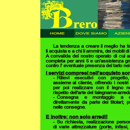
La
tendenza
a
creare
il
meglio
ha
f
li acquista e a chi li ammira, dei mobili di 
A
convalida
del
nostro
operato
di
cui
a
completa
per
anni
5
e
un'assistenza
gr
contro l' eventuale presenza del tarlo nei
I servizi compresi nell’acquisto so
-
Rilievi
esecutivi
con
progetto,
assieme
al
cliente,
offrendo
i
nostri
per
poi
realizzare
con
il
legno
n
rispetto dell’arte del falegname-arred
-
Consegna
e
montaggio
a
direttamente
da
parte
dei
titolari;
p
nelle consegne.
E inoltre: non solo arredi!
-
Su
richiesta,
realizzazione
person
di
varie
attrezzature
(porte,
infissi,