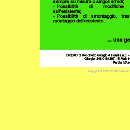
sempre su misura o singoli arredi;
-
Possibilità
di
modifiche
sull’esistente;
-
Possibilità
di
smontaggio,
tras
montaggio dell’esistente.
... una g
BRERO di Rocchetto Giorgio & Henri s.n.c. -
Giorgio: 348 0164397 - E-Mail: 
i
Partita IVA