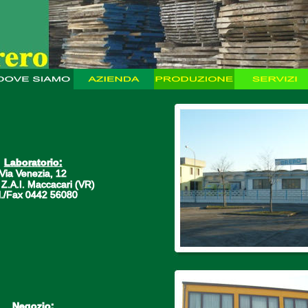
Laboratorio:
Via Venezia, 12
Z.A.I. Maccacari (VR)
l./Fax 0442 56080
Negozio: