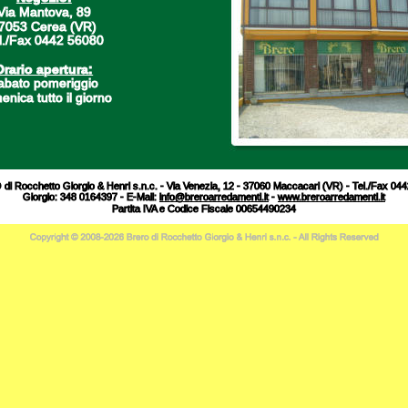
Via Mantova, 89
7053 Cerea (VR)
l./Fax 0442 56080
Orario apertura:
abato pomeriggio
nica tutto il giorno
i Rocchetto Giorgio & Henri s.n.c. - Via Venezia, 12 - 37060 Maccacari (VR) - Tel./Fax 04
Giorgio: 348 0164397 - E-Mail: 
info@breroarredamenti.it
 - 
www.breroarredamenti.it
Partita IVA e Codice Fiscale 00654490234