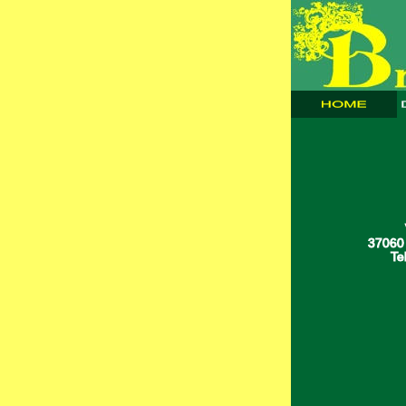
37060 
Te